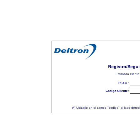
Registro/Segui
Estimado cliente,
R.U.C.:
Codigo Cliente:
(*) Ubicarlo en el campo "codigo" al lado derec